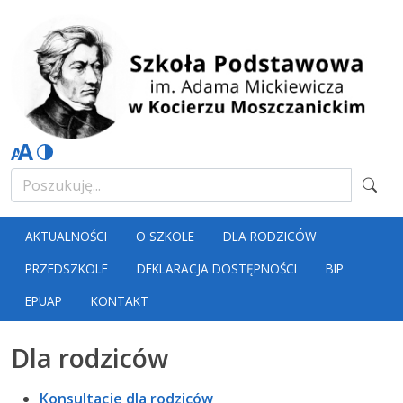
AKTUALNOŚCI
O SZKOLE
DLA RODZICÓW
PRZEDSZKOLE
DEKLARACJA DOSTĘPNOŚCI
BIP
EPUAP
KONTAKT
Dla rodziców
Konsultacje dla rodziców