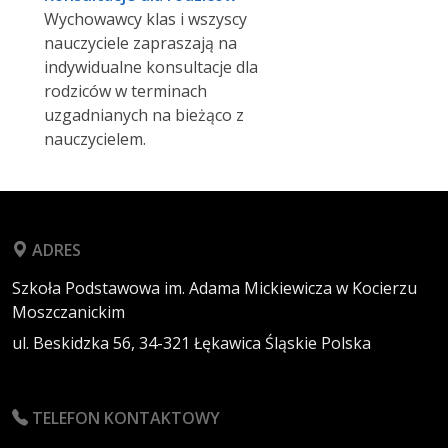
Wychowawcy klas i wszyscy
nauczyciele zapraszają na
indywidualne konsultacje dla
rodziców w terminach
uzgadnianych na bieżąco z
nauczycielem.
ADRES
Szkoła Podstawowa im. Adama Mickiewicza w Kocierzu
Moszczanickim
ul. Beskidzka 56,
34-321
Łękawica
Śląskie
Polska
TELEFON KONTAKTOWY