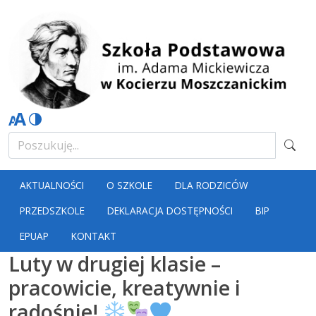
AKTUALNOŚCI
O SZKOLE
DLA RODZICÓW
PRZEDSZKOLE
DEKLARACJA DOSTĘPNOŚCI
BIP
EPUAP
KONTAKT
Luty w drugiej klasie –
pracowicie, kreatywnie i
radośnie!