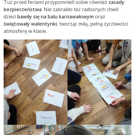
Tuż przed feriami przypomnieli sobie również
zasady
bezpieczeństwa
. Nie zabrakło też radosnych chwil:
dzieci
bawiły się na balu karnawałowym
oraz
świętowały walentynki
, tworząc miłą, pełną życzliwości
atmosferę w klasie.