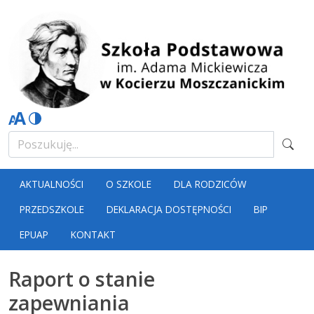
AKTUALNOŚCI
O SZKOLE
DLA RODZICÓW
PRZEDSZKOLE
DEKLARACJA DOSTĘPNOŚCI
BIP
EPUAP
KONTAKT
Raport o stanie
zapewniania