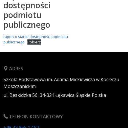
dostępności
podmiotu
publicznego
raport o stanie dostepności podmiotu
publicznego
Pobierz
ADRES
Szkoła Podstawowa im. Adama Mickiewicza w Kocierzu
Moszczanickim
ul. Beskidzka 56,
34-321
Łękawica
Śląskie
Polska
TELEFON KONTAKTOWY
+48 33 865 17 57