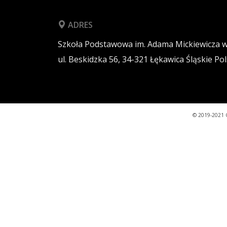
ADRES
Szkoła Podstawowa im. Adama Mickiewicza 
ul. Beskidzka 56,
34-321
Łękawica
Śląskie
Pol
© 2019-2021 C