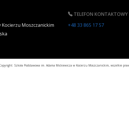
TELEFON KONTAKTOWY
w Kocierzu Moszczanickim
+48 33 865 17 57
ska
opyright: Szkoła Podstawowa im. Adama Mickiewicza w Kocierzu Moszczanickim, wszelkie praw