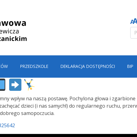
CÓW
PRZEDSZKOLE
DEKLARACJA DOSTĘPNOŚCI
BIP
omny wpływ na naszą postawę. Pochylona głowa i zgarbione 
 zachęcać dzieci (i nas samych!) do regularnego ruchu, przer
i dobrego samopoczucia.
325642