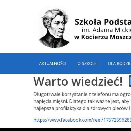
AKTUALNOŚCI
O SZKOLE
DLA RODZI
Warto wiedzieć!
Długotrwałe korzystanie z telefonu ma ogr
napięcia mięśni. Dlatego tak ważne jest, aby
najlepsza profilaktyka dla zdrowych pleców 
https://www.facebook.com/reel/1757259628