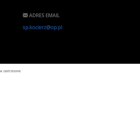
ADRES EMAIL
sp.kocierz@op.pl
a zastrzeżone.