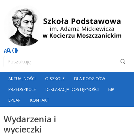
AKTUALNOŚCI
O SZKOLE
DLA RODZICÓW
PRZEDSZKOLE
DEKLARACJA DOSTĘPNOŚCI
BIP
EPUAP
KONTAKT
Wydarzenia i
wycieczki