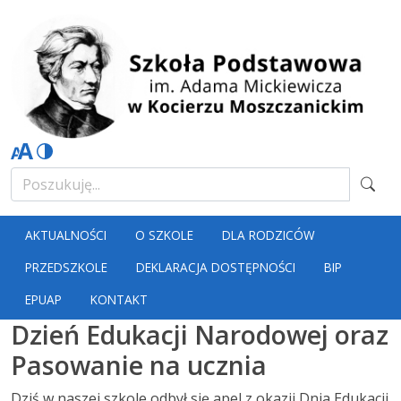
AKTUALNOŚCI
O SZKOLE
DLA RODZICÓW
PRZEDSZKOLE
DEKLARACJA DOSTĘPNOŚCI
BIP
EPUAP
KONTAKT
Dzień Edukacji Narodowej oraz
Pasowanie na ucznia
Dziś w naszej szkole odbył się apel z okazji Dnia Edukacji