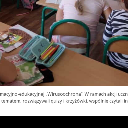
 informacyjno-edukacyjnej „Wirusoochrona”. W ramach akcji ucz
z tematem, rozwiązywali quizy i krzyżówki, wspólnie czytali 