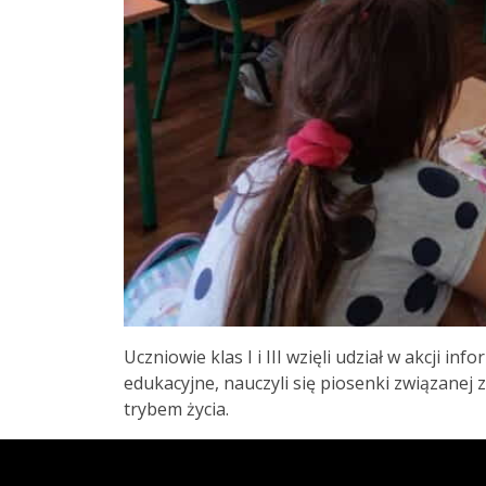
Uczniowie klas I i III wzięli udział w akcji
edukacyjne, nauczyli się piosenki związanej 
trybem życia.