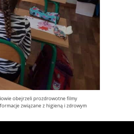
niowie obejrzeli prozdrowotne filmy
informacje związane z higieną i zdrowym