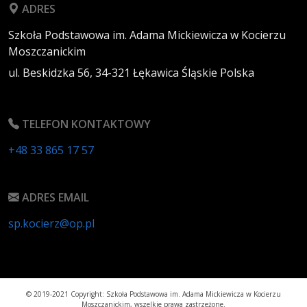
ADRES
Szkoła Podstawowa im. Adama Mickiewicza w Kocierzu
Moszczanickim
ul. Beskidzka 56,
34-321
Łękawica
Śląskie
Polska
TELEFON KONTAKTOWY
+48 33 865 17 57
ADRES EMAIL
sp.kocierz@op.pl
© 2019-2021 Copyright: Szkoła Podstawowa im. Adama Mickiewicza w Kocierzu
Moszczanickim, wszelkie prawa zastrzeżone.