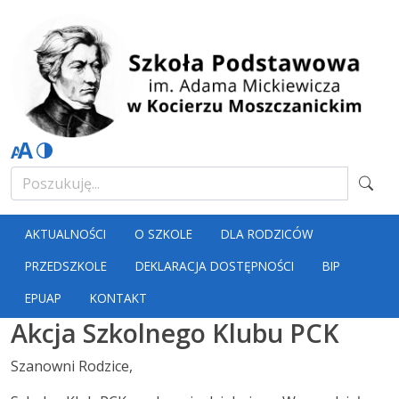
AKTUALNOŚCI
O SZKOLE
DLA RODZICÓW
PRZEDSZKOLE
DEKLARACJA DOSTĘPNOŚCI
BIP
EPUAP
KONTAKT
Akcja Szkolnego Klubu PCK
Szanowni Rodzice,