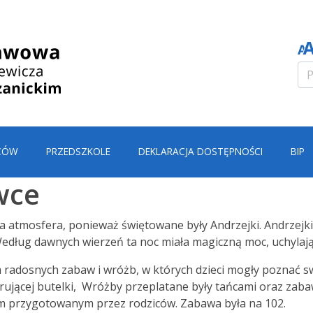
CÓW
PRZEDSZKOLE
DEKLARACJA DOSTĘPNOŚCI
BIP
wce
 atmosfera, ponieważ świętowane były Andrzejki. Andrzejki
. Według dawnych wierzeń ta noc miała magiczną moc, uchylają
em radosnych zabaw i wróżb, w których dzieci mogły poznać sw
ującej butelki, Wróżby przeplatane były tańcami oraz zaba
em przygotowanym przez rodziców. Zabawa była na 102.