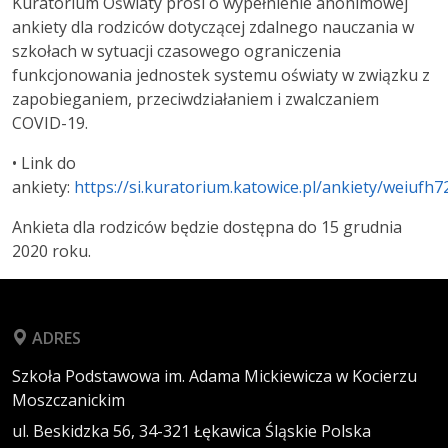
Kuratorium Oświaty prosi o wypełnienie anonimowej
ankiety dla rodziców dotyczącej zdalnego nauczania w
szkołach w sytuacji czasowego ograniczenia
funkcjonowania jednostek systemu oświaty w związku z
zapobieganiem, przeciwdziałaniem i zwalczaniem
COVID-19.
• Link do
ankiety:
https://si.kuratorium.katowice.pl/ankiety/weiufh7
Ankieta dla rodziców będzie dostępna do 15 grudnia
2020 roku.
ADRES
Szkoła Podstawowa im. Adama Mickiewicza w Kocierzu
Moszczanickim
ul. Beskidzka 56,
34-321
Łękawica
Śląskie
Polska