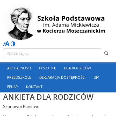
AKTUALNOŚCI
O SZKOLE
DLA RODZICÓW
PRZEDSZKOLE
DEKLARACJA DOSTĘPNOŚCI
BIP
EPUAP
KONTAKT
ANKIETA DLA RODZICÓW
Szanowni Państwo