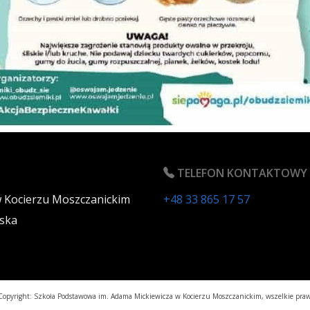
TELEFON KONTAKTOWY
w Kocierzu Moszczanickim
+48 33 865 17 57
ska
opyright: Szkoła Podstawowa im. Adama Mickiewicza w Kocierzu Moszczanickim, wszelkie praw