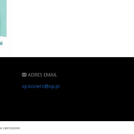
ADRES EMAIL
sp.kocierz@op.pl
a zastrzeżone.