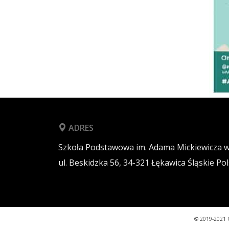
ADRES
Szkoła Podstawowa im. Adama Mickiewicza 
ul. Beskidzka 56,
34-321
Łękawica
Śląskie
Pol
© 2019-2021 C