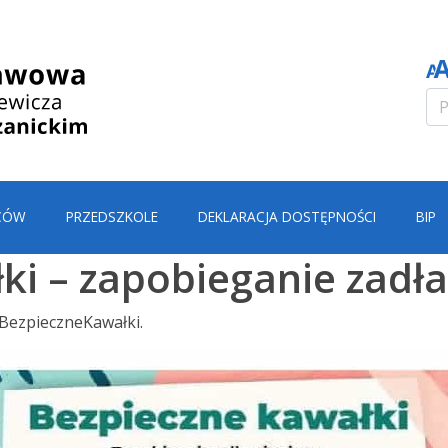
CÓW
PRZEDSZKOLE
DEKLARACJA DOSTĘPNOŚCI
BIP
ki – zapobieganie zad
aBezpieczneKawałki.