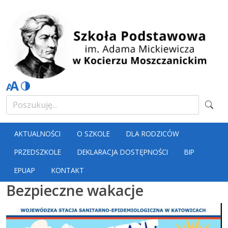
AKTUALNOŚCI
O SZKOLE
DLA RODZICÓW
PRZEDSZKOLE
DEKLARACJA DOSTĘPNOŚCI
BIP
EPUAP
KONTAKT
Bezpieczne wakacje