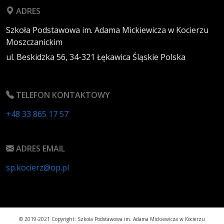
ADRES
Szkoła Podstawowa im. Adama Mickiewicza w Kocierzu
Moszczanickim
ul. Beskidzka 56,
34-321
Łękawica
Śląskie
Polska
TELEFON KONTAKTOWY
+48 33 865 17 57
ADRES EMAIL
sp.kocierz@op.pl
© 2019-2021 Copyright: Szkoła Podstawowa im. Adama Mickiewicza w Kocierzu