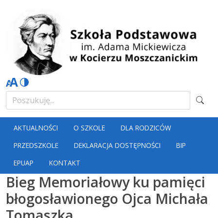
AKTUALNOŚCI
O SZKOLE
DLA RODZICÓW
PRZEDSZKOLE
DEKLARACJA DOSTĘPNOŚCI
BIP
EPUAP
KONTAKT
Bieg Memoriałowy ku pamięci
błogosławionego Ojca Michała
Tomaszka