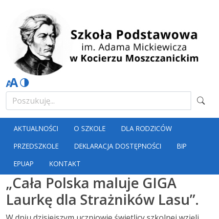
AKTUALNOŚCI
O SZKOLE
DLA RODZICÓW
PRZEDSZKOLE
DEKLARACJA DOSTĘPNOŚCI
BIP
EPUAP
KONTAKT
„Cała Polska maluje GIGA
Laurkę dla Strażników Lasu”.
W dniu dzisiejszym uczniowie świetlicy szkolnej wzięli