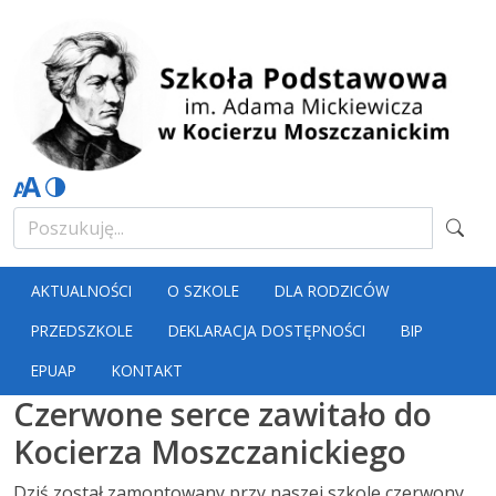
AKTUALNOŚCI
O SZKOLE
DLA RODZICÓW
PRZEDSZKOLE
DEKLARACJA DOSTĘPNOŚCI
BIP
EPUAP
KONTAKT
Czerwone serce zawitało do
Kocierza Moszczanickiego
Dziś został zamontowany przy naszej szkole czerwony