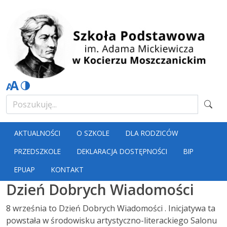
AKTUALNOŚCI
O SZKOLE
DLA RODZICÓW
PRZEDSZKOLE
DEKLARACJA DOSTĘPNOŚCI
BIP
EPUAP
KONTAKT
Dzień Dobrych Wiadomości
8 września to Dzień Dobrych Wiadomości . Inicjatywa ta
powstała w środowisku artystyczno-literackiego Salonu