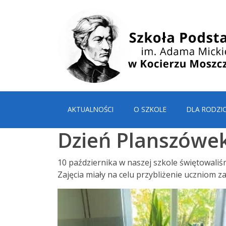
AKTUALNOŚCI
O SZKOLE
DLA RODZI
Dzień Planszówe
10 października w naszej szkole świętowaliś
Zajęcia miały na celu przybliżenie uczniom 