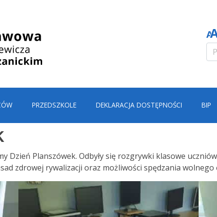
CÓW
PRZEDSZKOLE
DEKLARACJA DOSTĘPNOŚCI
BIP
k
my Dzień Planszówek. Odbyły się rozgrywki klasowe uczniów 
zasad zdrowej rywalizacji oraz możliwości spędzania wolnego