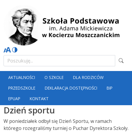
AKTUALNOŚCI
O SZKOLE
DLA RODZICÓW
PRZEDSZKOLE
DEKLARACJA DOSTĘPNOŚCI
BIP
EPUAP
KONTAKT
Dzień sportu
W poniedziałek odbył się Dzień Sportu, w ramach
którego rozegraliśmy turniej o Puchar Dyrektora Szkoły.