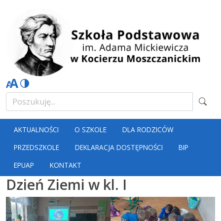
AKTUALNOŚCI
O SZKOLE
DLA RODZICÓW
PRZEDSZKOLE
DEKLARACJA DOSTĘPNOŚCI
BIP
EPUAP
KONTAKT
Dzień Ziemi w kl. I