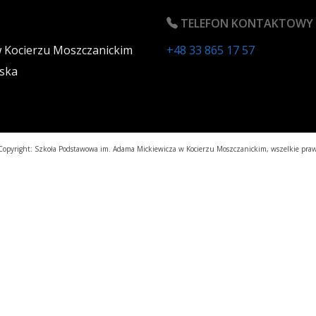
TELEFON KONTAKTOWY
w Kocierzu Moszczanickim
+48 33 865 17 57
ska
opyright: Szkoła Podstawowa im. Adama Mickiewicza w Kocierzu Moszczanickim, wszelkie praw