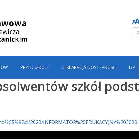
CÓW
PRZEDSZKOLE
DEKLARACJA DOSTĘPNOŚCI
BIP
absolwentów szkół pod
tualno%C5%9Bci/2020/INFORMATOR%20EDUKACYJNY%202020-