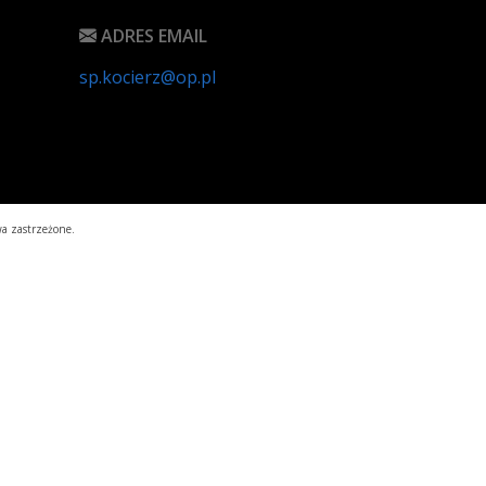
ADRES EMAIL
sp.kocierz@op.pl
a zastrzeżone.