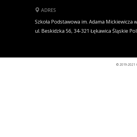
ADRES
Szkoła Podstawowa im. Adama Mickiewicza 
ul. Beskidzka 56,
34-321
Łękawica
Śląskie
Pol
© 2019-2021 C