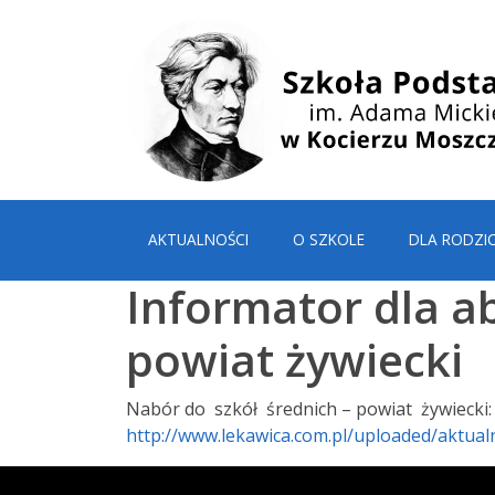
AKTUALNOŚCI
O SZKOLE
DLA RODZI
Informator dla 
powiat żywiecki
Nabór do szkół średnich – powiat żywiecki:
http://www.lekawica.com.pl/uploaded/ak