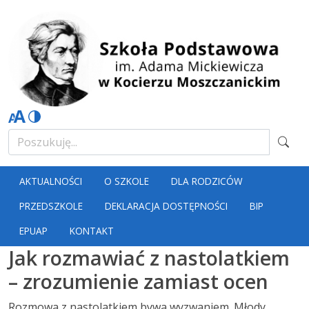
AKTUALNOŚCI
O SZKOLE
DLA RODZICÓW
PRZEDSZKOLE
DEKLARACJA DOSTĘPNOŚCI
BIP
EPUAP
KONTAKT
Jak rozmawiać z nastolatkiem
– zrozumienie zamiast ocen
Rozmowa z nastolatkiem bywa wyzwaniem. Młody