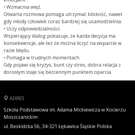
• Wzmacnia więź.
Otwarta rozmowa pomaga utrzymać bliskość, nawet
gdy młody człowiek coraz bardziej się usamodzielnia.
• Uczy odpowiedzialności.
Wspierający dialog pokazuje, że każda decyzja ma
konsekwencje, ale też że można liczyć na wsparcie w
razie błędu.
• Pomaga w trudnych momentach.
Gdy pojawi się kryzys, bunt czy stres, dobra relacja z
dorosłym staje się bezcennym punktem oparcia.
ADRES
Szkoła Podstawowa im. Adama Mickiewicza w Kocierzu
Moszczanickim
ul. Beskidzka 56,
34-321
Łękawica
Śląskie
Polska