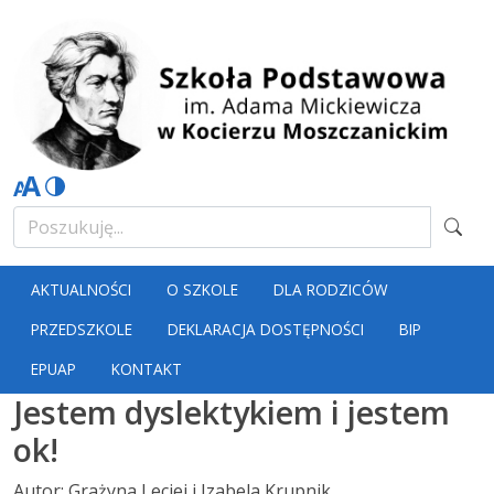
AKTUALNOŚCI
O SZKOLE
DLA RODZICÓW
PRZEDSZKOLE
DEKLARACJA DOSTĘPNOŚCI
BIP
EPUAP
KONTAKT
Jestem dyslektykiem i jestem
ok!
Autor: Grażyna Leciej i Izabela Krupnik