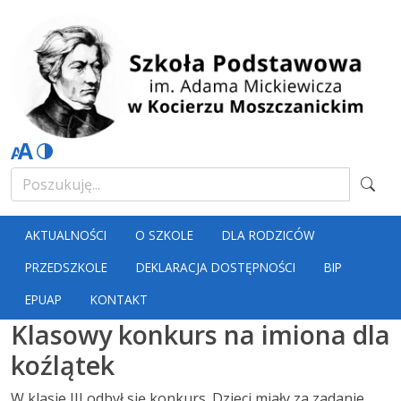
AKTUALNOŚCI
O SZKOLE
DLA RODZICÓW
PRZEDSZKOLE
DEKLARACJA DOSTĘPNOŚCI
BIP
EPUAP
KONTAKT
Klasowy konkurs na imiona dla
koźlątek
W klasie III odbył się konkurs. Dzieci miały za zadanie