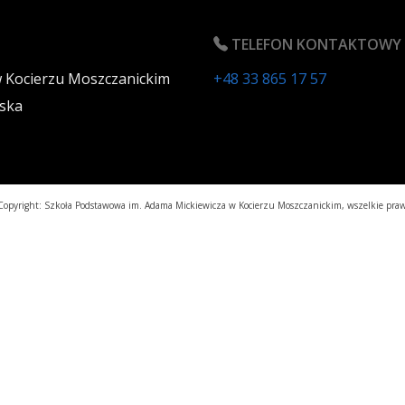
TELEFON KONTAKTOWY
w Kocierzu Moszczanickim
+48 33 865 17 57
ska
opyright: Szkoła Podstawowa im. Adama Mickiewicza w Kocierzu Moszczanickim, wszelkie praw