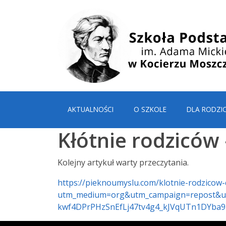
AKTUALNOŚCI
O SZKOLE
DLA RODZI
Kłótnie rodziców 
Kolejny artykuł warty przeczytania.
https://pieknoumyslu.com/klotnie-rodzicow-c
utm_medium=org&utm_campaign=repost&ut
kwf4DPrPHzSnEfLj47tv4g4_kJVqUTn1DYba