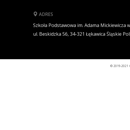
ADRES
Szkoła Podstawowa im. Adama Mickiewicza 
ul. Beskidzka 56,
34-321
Łękawica
Śląskie
Pol
© 2019-2021 C