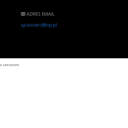
ADRES EMAIL
sp.kocierz@op.pl
a zastrzeżone.