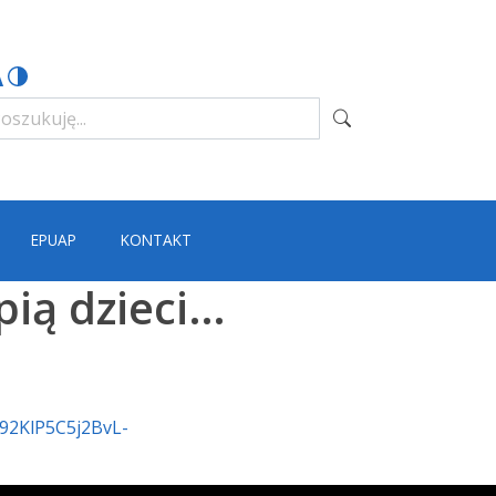
EPUAP
KONTAKT
pią dzieci…
92KlP5C5j2BvL-