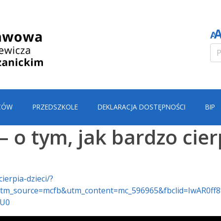
CÓW
PRZEDSZKOLE
DEKLARACJA DOSTĘPNOŚCI
BIP
– o tym, jak bardzo cier
ierpia-dzieci/?
m_source=mcfb&utm_content=mc_596965&fbclid=IwAR0ff8
9U0