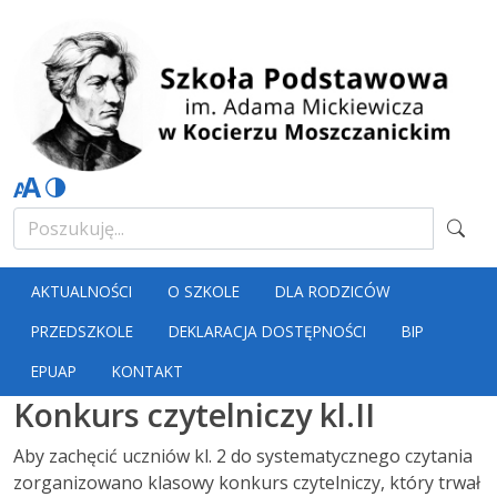
AKTUALNOŚCI
O SZKOLE
DLA RODZICÓW
PRZEDSZKOLE
DEKLARACJA DOSTĘPNOŚCI
BIP
EPUAP
KONTAKT
Konkurs czytelniczy kl.II
Aby zachęcić uczniów kl. 2 do systematycznego czytania
zorganizowano klasowy konkurs czytelniczy, który trwał