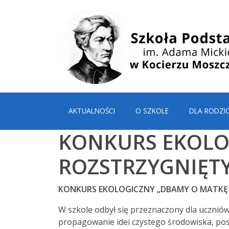
AKTUALNOŚCI
O SZKOLE
DLA RODZI
KONKURS EKOLOG
ROZSTRZYGNIĘTY!
KONKURS EKOLOGICZNY „DBAMY O MATKĘ Z
W szkole odbył się przeznaczony dla uczniów
propagowanie idei czystego środowiska, pos