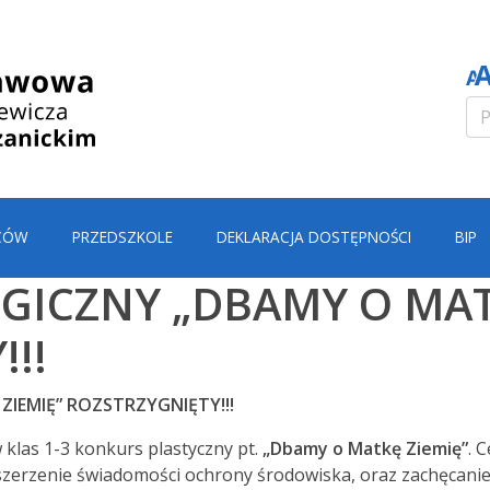
CÓW
PRZEDSZKOLE
DEKLARACJA DOSTĘPNOŚCI
BIP
ICZNY „DBAMY O MATK
!!
IEMIĘ” ROZSTRZYGNIĘTY!!!
 klas 1-3 konkurs plastyczny pt.
„Dbamy o Matkę Ziemię
”
. 
zerzenie świadomości ochrony środowiska, oraz zachęcanie