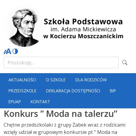
AKTUALNOŚCI
O SZKOLE
DLA RODZICÓW
PRZEDSZKOLE
DEKLARACJA DOSTĘPNOŚCI
BIP
EPUAP
KONTAKT
Konkurs ” Moda na talerzu”
Chętne przedszkolaki z grupy Żabek wraz z rodzicami
wzięły udział w grupowym konkursie pt ” Moda na