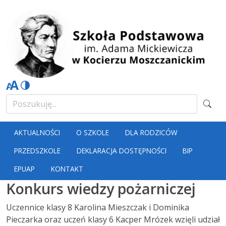
AKTUALNOŚCI
O SZKOLE
DLA RODZICÓW
PRZEDSZKOLE
DEKLARACJA DOSTĘPNOŚCI
BIP
EPUAP
KONTAKT
Konkurs wiedzy pożarniczej
Uczennice klasy 8 Karolina Mieszczak i Dominika
Pieczarka oraz uczeń klasy 6 Kacper Mrózek wzięli udział