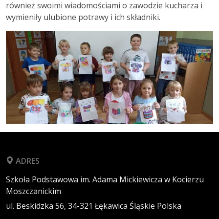
również swoimi wiadomościami o zawodzie kucharza i
wymieniły ulubione potrawy i ich składniki.
ADRES
Szkoła Podstawowa im. Adama Mickiewicza w Kocierzu
Moszczanickim
ul. Beskidzka 56,
34-321
Łękawica
Śląskie
Polska