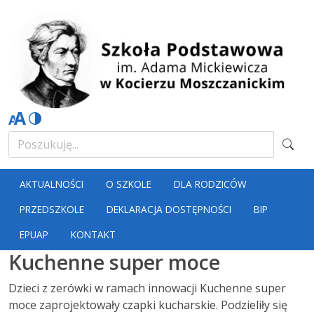
AKTUALNOŚCI
O SZKOLE
DLA RODZICÓW
PRZEDSZKOLE
DEKLARACJA DOSTĘPNOŚCI
BIP
EPUAP
KONTAKT
Kuchenne super moce
Dzieci z zerówki w ramach innowacji Kuchenne super
moce zaprojektowały czapki kucharskie. Podzieliły się