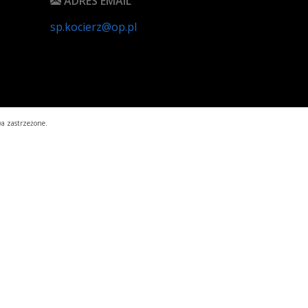
ADRES EMAIL
sp.kocierz@op.pl
a zastrzeżone.