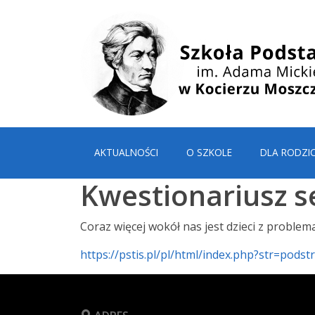
AKTUALNOŚCI
O SZKOLE
DLA RODZI
Kwestionariusz 
Coraz więcej wokół nas jest dzieci z problem
https://pstis.pl/pl/html/index.php?str=pods