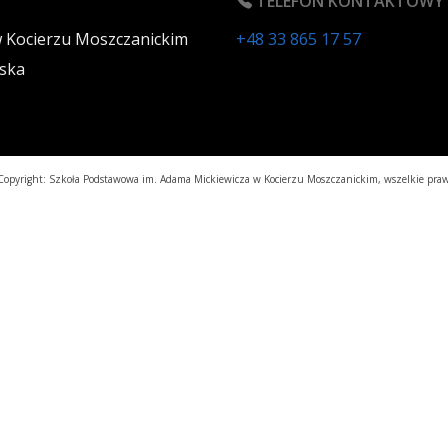
TELEFON KONTAKTOWY
w Kocierzu Moszczanickim
+48 33 865 17 57
ska
opyright: Szkoła Podstawowa im. Adama Mickiewicza w Kocierzu Moszczanickim, wszelkie praw