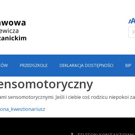
CÓW
PRZEDSZKOLE
DEKLARACJA DOSTĘPNOŚCI
BIP
sensomotoryczny
ami sensomotorycznymi. Jeśli i ciebie coś rodzicu niepokoi 
trona_kwestionariusz