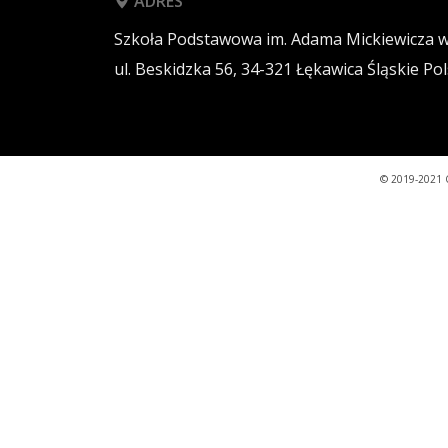
ADRES
Szkoła Podstawowa im. Adama Mickiewicza 
ul. Beskidzka 56,
34-321
Łękawica
Śląskie
Pol
© 2019-2021 C