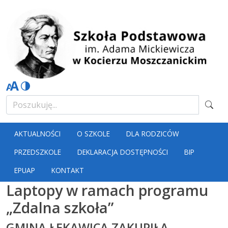
AKTUALNOŚCI
O SZKOLE
DLA RODZICÓW
PRZEDSZKOLE
DEKLARACJA DOSTĘPNOŚCI
BIP
EPUAP
KONTAKT
Laptopy w ramach programu
„Zdalna szkoła”
GMINA ŁĘKAWICA ZAKUPIŁA