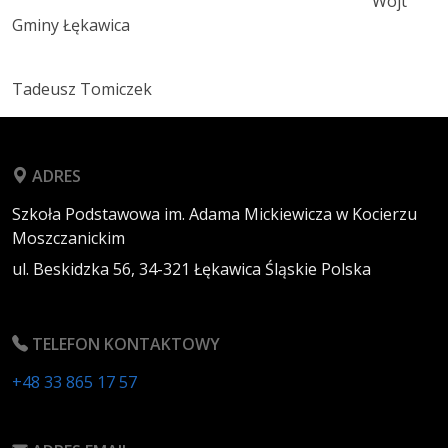
Wójt
Gminy Łękawica
Tadeusz Tomiczek
ADRES
Szkoła Podstawowa im. Adama Mickiewicza w Kocierzu
Moszczanickim
ul. Beskidzka 56,
34-321
Łękawica
Śląskie
Polska
TELEFON KONTAKTOWY
+48 33 865 17 57