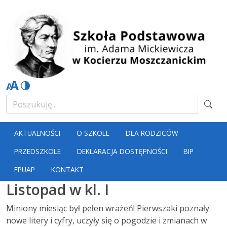
AKTUALNOŚCI
O SZKOLE
DLA RODZICÓW
PRZEDSZKOLE
DEKLARACJA DOSTĘPNOŚCI
BIP
EPUAP
KONTAKT
Listopad w kl. I
Miniony miesiąc był pełen wrażeń! Pierwszaki poznały
nowe litery i cyfry, uczyły się o pogodzie i zmianach w