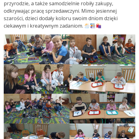
przyrodzie, a także samodzielnie robiły zakupy,
odkrywając pracę sprzedawczyni. Mimo jesiennej
szarości, dzieci dodały koloru swoim dniom dzięki
ciekawym i kreatywnym zadaniom.