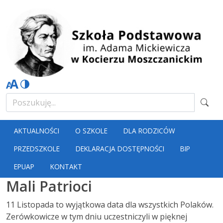
AKTUALNOŚCI
O SZKOLE
DLA RODZICÓW
PRZEDSZKOLE
DEKLARACJA DOSTĘPNOŚCI
BIP
EPUAP
KONTAKT
Mali Patrioci
11 Listopada to wyjątkowa data dla wszystkich Polaków.
Zerówkowicze w tym dniu uczestniczyli w pięknej