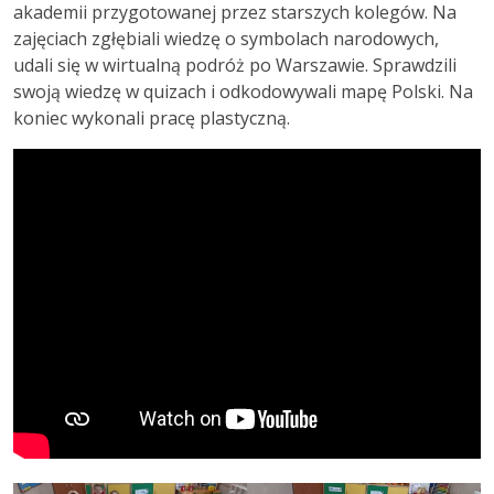
akademii przygotowanej przez starszych kolegów. Na
zajęciach zgłębiali wiedzę o symbolach narodowych,
udali się w wirtualną podróż po Warszawie. Sprawdzili
swoją wiedzę w quizach i odkodowywali mapę Polski. Na
koniec wykonali pracę plastyczną.