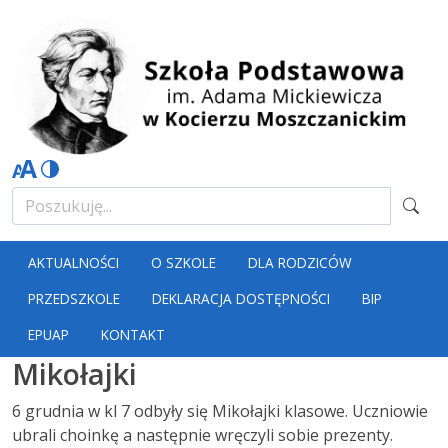
AKTUALNOŚCI
O SZKOLE
DLA RODZICÓW
PRZEDSZKOLE
DEKLARACJA DOSTĘPNOŚCI
BIP
EPUAP
KONTAKT
Mikołajki
6 grudnia w kl 7 odbyły się Mikołajki klasowe. Uczniowie
ubrali choinkę a następnie wręczyli sobie prezenty.