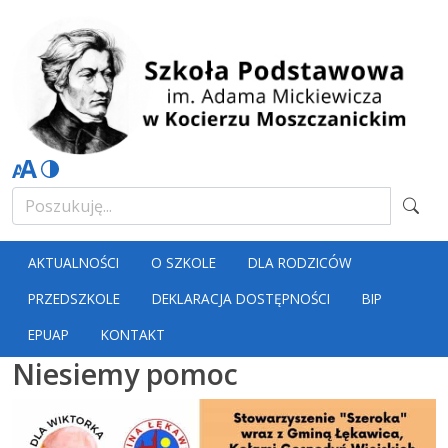
AKTUALNOŚCI
O SZKOLE
DLA RODZICÓW
PRZEDSZKOLE
DEKLARACJA DOSTĘPNOŚCI
BIP
EPUAP
KONTAKT
Niesiemy pomoc