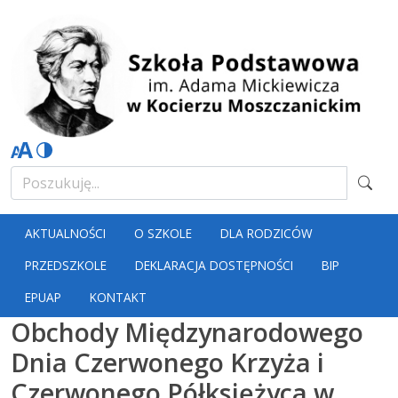
AKTUALNOŚCI
O SZKOLE
DLA RODZICÓW
PRZEDSZKOLE
DEKLARACJA DOSTĘPNOŚCI
BIP
EPUAP
KONTAKT
Obchody Międzynarodowego
Dnia Czerwonego Krzyża i
Czerwonego Półksiężyca w