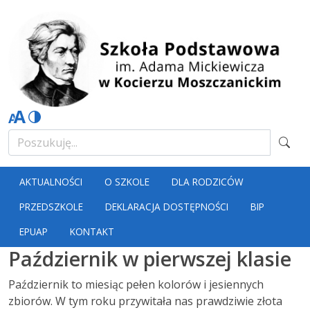
AKTUALNOŚCI
O SZKOLE
DLA RODZICÓW
PRZEDSZKOLE
DEKLARACJA DOSTĘPNOŚCI
BIP
EPUAP
KONTAKT
Październik w pierwszej klasie
Październik to miesiąc pełen kolorów i jesiennych
zbiorów. W tym roku przywitała nas prawdziwie złota