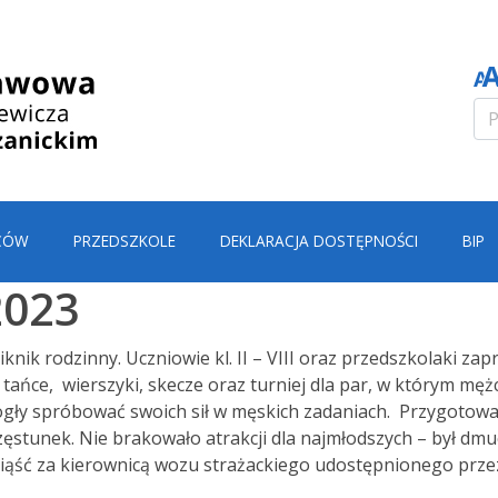
CÓW
PRZEDSZKOLE
DEKLARACJA DOSTĘPNOŚCI
BIP
2023
iknik rodzinny. Uczniowie kl. II – VIII oraz przedszkolaki z
tańce, wierszyki, skecze oraz turniej dla par, w którym męż
gły spróbować swoich sił w męskich zadaniach. Przygotowali
zęstunek. Nie brakowało atrakcji dla najmłodszych – był dm
asiąść za kierownicą wozu strażackiego udostępnionego prze