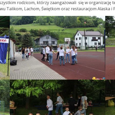
im rodzicom, którzy zaangażowali się w organizację teg
ństwu Talikom, Lachom, Świętkom oraz restauracjom Alaska i 