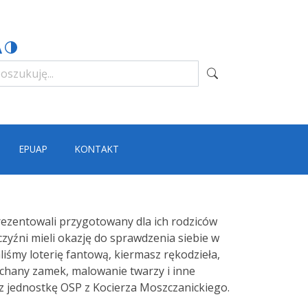
EPUAP
KONTAKT
aprezentowali przygotowany dla ich rodziców
czyźni mieli okazję do sprawdzenia siebie w
śmy loterię fantową, kiermasz rękodzieła,
uchany zamek, malowanie twarzy i inne
z jednostkę OSP z Kocierza Moszczanickiego.