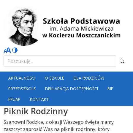
AKTUALNOŚCI
O SZKOLE
DLA RODZICÓW
PRZEDSZKOLE
DEKLARACJA DOSTĘPNOŚCI
BIP
EPUAP
KONTAKT
Piknik Rodzinny
Szanowni Rodzice, z okazji Waszego święta mamy
zaszczyt zaprosić Was na piknik rodzinny, który