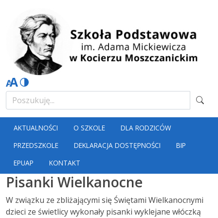
AKTUALNOŚCI
O SZKOLE
DLA RODZICÓW
PRZEDSZKOLE
DEKLARACJA DOSTĘPNOŚCI
BIP
EPUAP
KONTAKT
Pisanki Wielkanocne
W związku ze zbliżającymi się Świętami Wielkanocnymi
dzieci ze świetlicy wykonały pisanki wyklejane włóczką