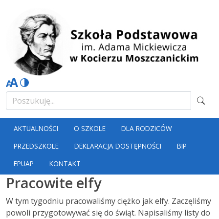
AKTUALNOŚCI
O SZKOLE
DLA RODZICÓW
PRZEDSZKOLE
DEKLARACJA DOSTĘPNOŚCI
BIP
EPUAP
KONTAKT
Pracowite elfy
W tym tygodniu pracowaliśmy ciężko jak elfy. Zaczęliśmy
powoli przygotowywać się do świąt. Napisaliśmy listy do