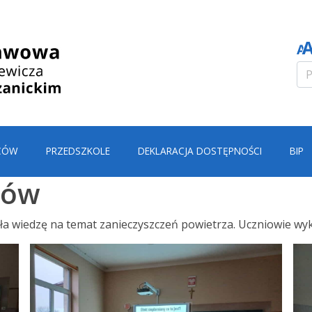
CÓW
PRZEDSZKOLE
DEKLARACJA DOSTĘPNOŚCI
BIP
iów
ała wiedzę na temat zanieczyszczeń powietrza. Uczniowie wyk