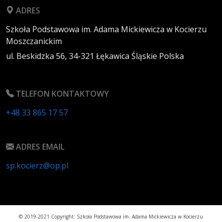
ADRES
Szkoła Podstawowa im. Adama Mickiewicza w Kocierzu
Moszczanickim
ul. Beskidzka 56,
34-321
Łękawica
Śląskie
Polska
TELEFON KONTAKTOWY
+48 33 865 17 57
ADRES EMAIL
sp.kocierz@op.pl
© 2019-2021 Copyright: Szkoła Podstawowa im. Adama Mickiewicza w Kocierzu