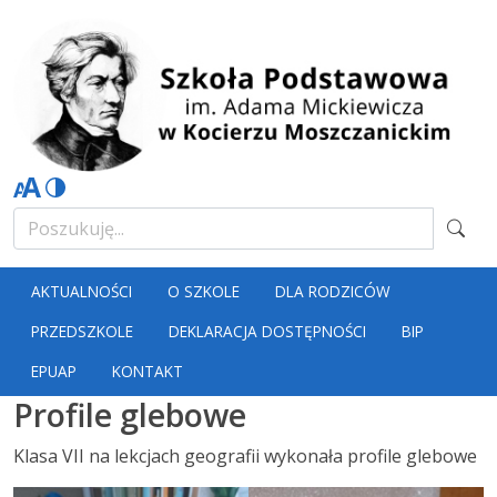
AKTUALNOŚCI
O SZKOLE
DLA RODZICÓW
PRZEDSZKOLE
DEKLARACJA DOSTĘPNOŚCI
BIP
EPUAP
KONTAKT
Profile glebowe
Klasa VII na lekcjach geografii wykonała profile glebowe