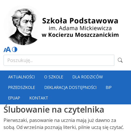
AKTUALNOŚCI
O SZKOLE
DLA RODZICÓW
PRZEDSZKOLE
DEKLARACJA DOSTĘPNOŚCI
BIP
EPUAP
KONTAKT
Ślubowanie na czytelnika
Pierwszaki, pasowanie na ucznia mają już dawno za
sobą. Od września poznają literki, pilnie uczą się czytać.