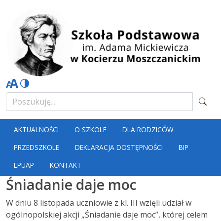
AKTUALNOŚCI
O SZKOLE
DLA RODZICÓW
PRZEDSZKOLE
DEKLARACJA DOSTĘPNOŚCI
BIP
EPUAP
KONTAKT
Śniadanie daje moc
W dniu 8 listopada uczniowie z kl. III wzięli udział w
ogólnopolskiej akcji „Śniadanie daje moc”, której celem