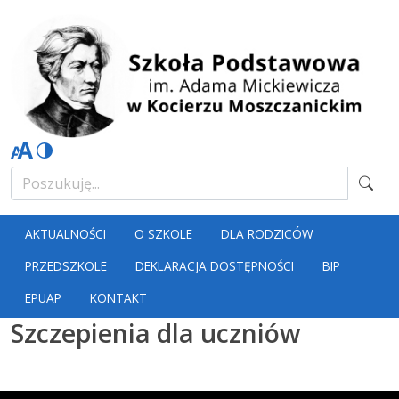
AKTUALNOŚCI
O SZKOLE
DLA RODZICÓW
PRZEDSZKOLE
DEKLARACJA DOSTĘPNOŚCI
BIP
EPUAP
KONTAKT
Szczepienia dla uczniów