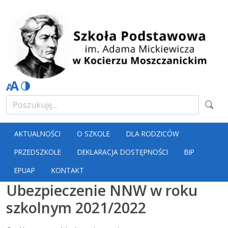
AKTUALNOŚCI
O SZKOLE
DLA RODZICÓW
PRZEDSZKOLE
DEKLARACJA DOSTĘPNOŚCI
BIP
EPUAP
KONTAKT
Ubezpieczenie NNW w roku
szkolnym 2021/2022