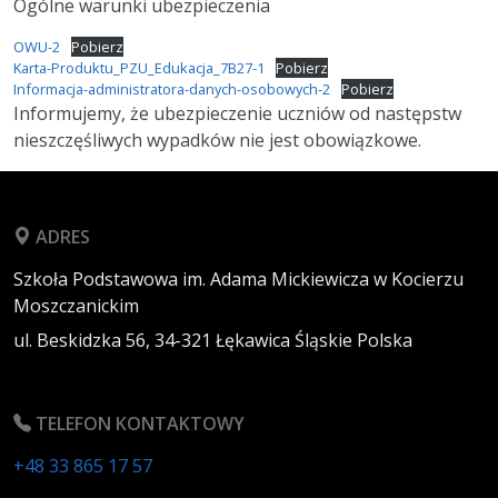
Ogólne warunki ubezpieczenia
OWU-2
Pobierz
Karta-Produktu_PZU_Edukacja_7B27-1
Pobierz
Informacja-administratora-danych-osobowych-2
Pobierz
Informujemy, że ubezpieczenie uczniów od następstw
nieszczęśliwych wypadków nie jest obowiązkowe.
ADRES
Szkoła Podstawowa im. Adama Mickiewicza w Kocierzu
Moszczanickim
ul. Beskidzka 56,
34-321
Łękawica
Śląskie
Polska
TELEFON KONTAKTOWY
+48 33 865 17 57