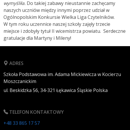
wymyśliła.
Do takiej zabawy nieustannie zachęcamy
naszych uczniów między innymi poprzez udział w
Ogólnopolskim Konkursie Wielka Liga Czytelników.
W tym roku uczennice naszej szkoły zajęły trzecie
miejsce i zdobyły tytuł II wicemistrza powiatu. Serdeczne
gratulacje dla Martyny i Mileny!
ADRES
Szkoła Podstawowa im. Adama Mickiewicza w Kocierzu
Moszczanickim
ul. Beskidzka 56,
34-321
Łękawica
Śląskie
Polska
TELEFON KONTAKTOWY
+48 33 865 17 57