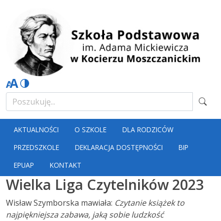
AKTUALNOŚCI
O SZKOLE
DLA RODZICÓW
PRZEDSZKOLE
DEKLARACJA DOSTĘPNOŚCI
BIP
EPUAP
KONTAKT
Wielka Liga Czytelników 2023
Wisław Szymborska mawiała:
Czytanie książek to
najpiękniejsza zabawa, jaką sobie ludzkość