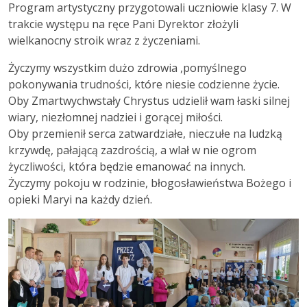
Program artystyczny przygotowali uczniowie klasy 7. W
trakcie występu na ręce Pani Dyrektor złożyli
wielkanocny stroik wraz z życzeniami.
Życzymy wszystkim dużo zdrowia ,pomyślnego
pokonywania trudności, które niesie codzienne życie.
Oby Zmartwychwstały Chrystus udzielił wam łaski silnej
wiary, niezłomnej nadziei i gorącej miłości.
Oby przemienił serca zatwardziałe, nieczułe na ludzką
krzywdę, pałającą zazdrością, a wlał w nie ogrom
życzliwości, która będzie emanować na innych.
Życzymy pokoju w rodzinie, błogosławieństwa Bożego i
opieki Maryi na każdy dzień.