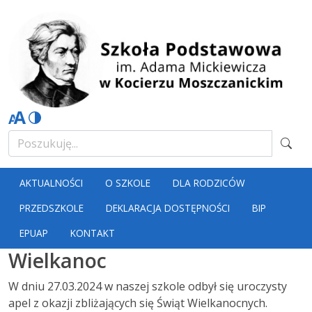
AKTUALNOŚCI
O SZKOLE
DLA RODZICÓW
PRZEDSZKOLE
DEKLARACJA DOSTĘPNOŚCI
BIP
EPUAP
KONTAKT
Wielkanoc
W dniu 27.03.2024 w naszej szkole odbył się uroczysty
apel z okazji zbliżających się Świąt Wielkanocnych.