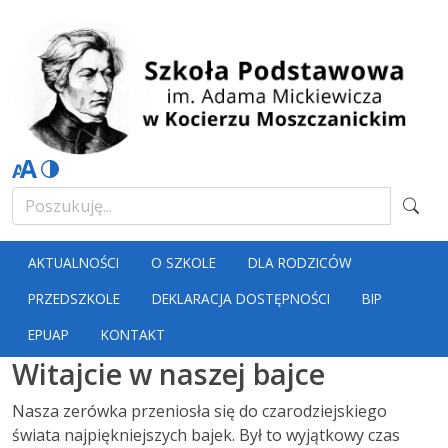
AKTUALNOŚCI
O SZKOLE
DLA RODZICÓW
PRZEDSZKOLE
DEKLARACJA DOSTĘPNOŚCI
BIP
EPUAP
KONTAKT
Witajcie w naszej bajce
Nasza zerówka przeniosła się do czarodziejskiego
świata najpiękniejszych bajek. Był to wyjątkowy czas